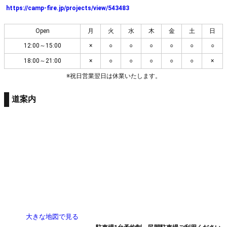
https://camp-fire.jp/projects/view/543483
Open
月
火
水
木
金
土
日
12:00～15:00
×
○
○
○
○
○
○
18:00～21:00
×
○
○
○
○
○
×
※祝日営業翌日は休業いたします。
道案内
大きな地図で見る