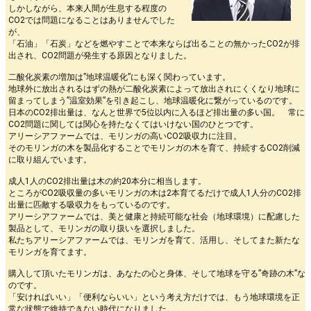
しかしながら、本来人間が生息する程度の
CO2では問題になることはありませんでした
が、
「石油」「石炭」などを燃やすことで本来ならば出ることの無かったCO2が排
出され、CO2問題が発生する原因となりました。
二酸化炭素の増加は”地球温暖化”にも深く関わっています。
地球外に放出されるはずの熱が二酸化炭素によって放出されにくくなり地球に
留まってしまう”温室効果”を引き起こし、地球温暖化に繋がっているのです。
日本のCO2排出量は、なんと世界で5位以内に入るほど排出量の多い国。 常に
CO2問題に関しては関心を持たなくてはいけない国のひとつです。
アリーシアファームでは、モリンガの高いCO2吸収力に注目。
そのモリンガの木を製品化することでモリンガの木を育て、持続するCO2削減
に取り組んでいます。
成人1人のCO2排出量は木の約20本分に相当します。
ところがCO2吸収量の多いモリンガの木は2本育てるだけで成人1人分のCO2排
出量に匹敵する吸収力をもっているのです。
アリーシアファームでは、美と健康と持続可能な社会（地球環境）に配慮した
製品として、モリンガの取り扱いを選択しました。
私たちアリーシアファームでは、モリンガを育て、活用し、そしてまた新たな
モリンガを育てます。
購入して頂いたモリンガは、あなたの心と身体、そして地球を守る”奇跡の木”な
のです。
「安ければいい」「便利ならいい」という考え方だけでは、もう地球環境を正
常な状態で維持できない時代になりました。