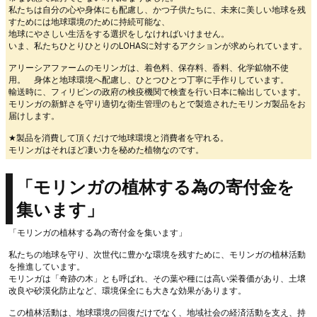
私たちは自分の心や身体にも配慮し、かつ子供たちに、未来に美しい地球を残
すためには地球環境のために持続可能な、
地球にやさしい生活をする選択をしなければいけません。
いま、私たちひとりひとりのLOHASに対するアクションが求められています。
アリーシアファームのモリンガは、着色料、保存料、香料、化学鉱物不使
用。 身体と地球環境へ配慮し、ひとつひとつ丁寧に手作りしています。
輸送時に、フィリピンの政府の検疫機関で検査を行い日本に輸出しています。
モリンガの新鮮さを守り適切な衛生管理のもとで製造されたモリンガ製品をお
届けします。
★製品を消費して頂くだけで地球環境と消費者を守れる。
モリンガはそれほど凄い力を秘めた植物なのです。
「モリンガの植林する為の寄付金を
集います」
「モリンガの植林する為の寄付金を集います」
私たちの地球を守り、次世代に豊かな環境を残すために、モリンガの植林活動
を推進しています。
モリンガは「奇跡の木」とも呼ばれ、その葉や種には高い栄養価があり、土壌
改良や砂漠化防止など、環境保全にも大きな効果があります。
この植林活動は、地球環境の回復だけでなく、地域社会の経済活動を支え、持