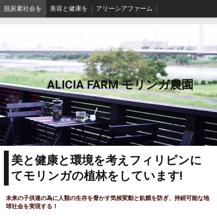
脱炭素社会を
美容と健康を
アリーシアファーム
ALICIA FARM モリンガ農園
美と健康と環境を考えフィリピンに
てモリンガの植林をしています!
未来の子供達の為に人類の生存を脅かす気候変動と飢餓を防ぎ、持続可能な地
球社会を実現する！