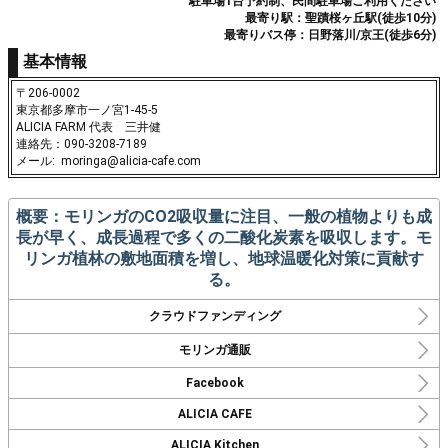
駐車場1台予約制、民間駐車場ご利用ください
最寄り駅：聖蹟桜ヶ丘駅(徒歩10分)
最寄りバス停：日野落川/京王(徒歩6分)
基本情報
〒206-0002
東京都多摩市一ノ宮1-45-5
ALICIA FARM 代表 三井健
連絡先：090-3208-7189
メール: moringa@alicia-cafe.com
概要：モリンガのCO2吸収量に注目、一般の植物よりも成
長が早く、成長過程で多くの二酸化炭素を吸収します。モ
リンガ植林の敷地面積を増し、地球温暖化対策に貢献す
る。
クラウドファンディング
モリンガ通販
Facebook
ALICIA CAFE
ALICIA Kitchen