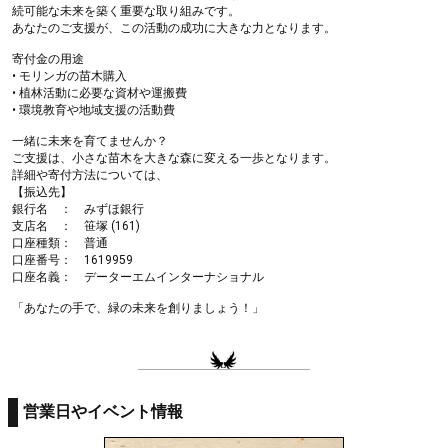
続可能な未来を築く重要な取り組みです。
あなたのご支援が、この活動の成功に大きな力となります。
寄付金の用途
• モリンガの苗木購入
• 植林活動に必要な資材や運搬費
• 環境教育や地域支援の活動費
一緒に未来を育てませんか？
ご支援は、小さな苗木を大きな森に変える一歩となります。
詳細や寄付方法については、
【振込先】
銀行名 ： みずほ銀行
支店名 ： 笹塚 (161)
口座種類： 普通
口座番号： 1619959
口座名義： データーエムインターナショナル
「あなたの手で、緑の未来を創りましょう！」
営業日やイベント情報