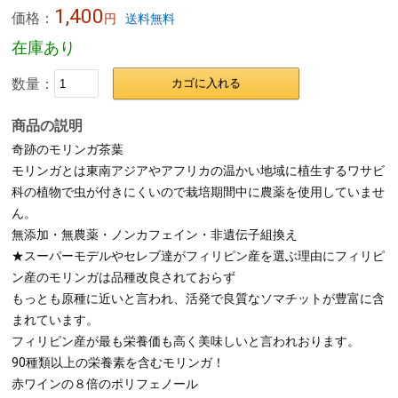
1,400
価格：
円
送料無料
在庫あり
数量：
カゴに入れる
商品の説明
奇跡のモリンガ茶葉
モリンガとは東南アジアやアフリカの温かい地域に植生するワサビ
科の植物で虫が付きにくいので栽培期間中に農薬を使用していませ
ん。
無添加・無農薬・ノンカフェイン・非遺伝子組換え
★スーパーモデルやセレブ達がフィリピン産を選ぶ理由にフィリピ
ン産のモリンガは品種改良されておらず
もっとも原種に近いと言われ、活発で良質なソマチットが豊富に含
まれています。
フィリピン産が最も栄養価も高く美味しいと言われおります。
90種類以上の栄養素を含むモリンガ！
赤ワインの８倍のポリフェノール