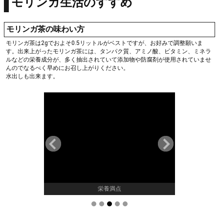
モリンガ生活のすすめ
モリンガ茶の味わい方
モリンガ茶は2gでおよそ0.5リットルがベストですが、お好みで調整願いま
す。出来上がったモリンガ茶には、タンパク質、アミノ酸、ビタミン、ミネラ
ルなどの栄養成分が、多く抽出されていて添加物や防腐剤が使用されていませ
んのでなるべく早めにお召し上がりください。
水出しも出来ます。
素
栄養満点
J