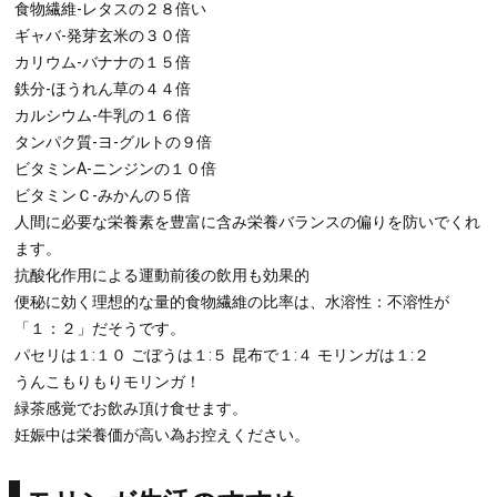
食物繊維-レタスの２８倍い
ギャバ-発芽玄米の３０倍
カリウム-バナナの１５倍
鉄分-ほうれん草の４４倍
カルシウム-牛乳の１６倍
タンパク質-ヨ-グルトの９倍
ビタミンA-ニンジンの１０倍
ビタミンＣ-みかんの５倍
人間に必要な栄養素を豊富に含み栄養バランスの偏りを防いでくれ
ます。
抗酸化作用による運動前後の飲用も効果的
便秘に効く理想的な量的食物繊維の比率は、水溶性：不溶性が
「１：２」だそうです。
パセリは１:１０ ごぼうは１:５ 昆布で１:４ モリンガは１:２
うんこもりもりモリンガ！
緑茶感覚でお飲み頂け食せます。
妊娠中は栄養価が高い為お控えください。